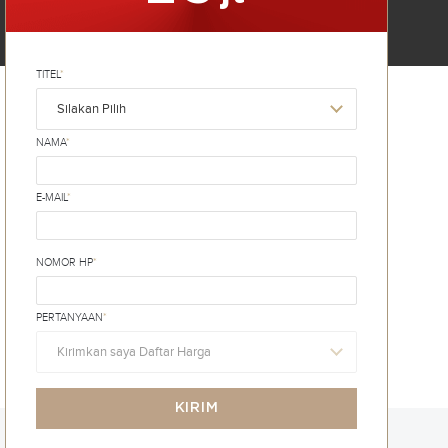
TITEL
*
Silakan Pilih
NAMA
*
E-MAIL
*
NOMOR HP
*
PERTANYAAN
*
Kirimkan saya Daftar Harga
KIRIM