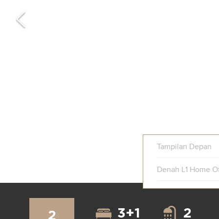
Tampilan Depan
Denah L1 Home Of
3+1
2
2