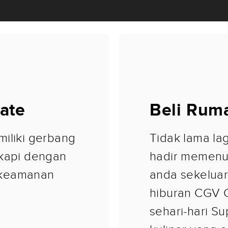
ate
Beli Rum
miliki gerbang
Tidak lama la
gkapi dengan
hadir memenu
 keamanan
anda sekeluar
hiburan CGV 
sehari-hari Su