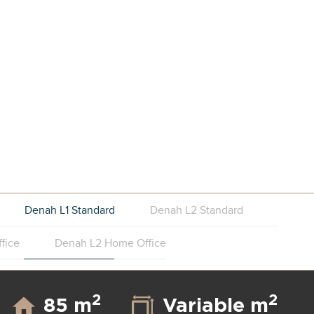
Denah L1 Standard
Denah L2 Standard
fice
Denah L2 Home Office
2
2
85 m
Variable m