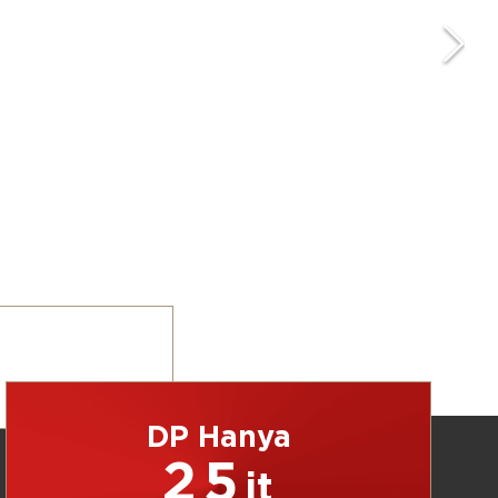
DP Hanya
25
jt