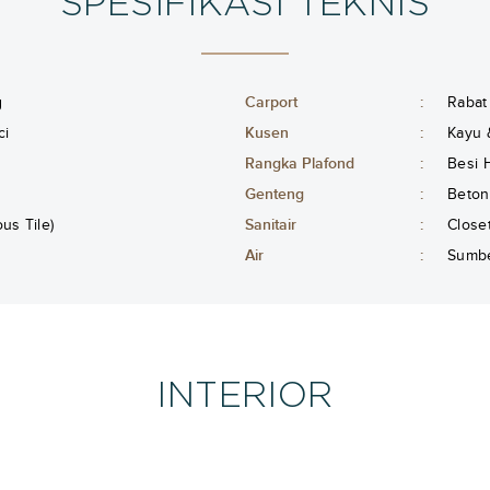
SPESIFIKASI TEKNIS
g
Carport
:
Rabat
ci
Kusen
:
Kayu 
Rangka Plafond
:
Besi 
Genteng
:
Beton
s Tile)
Sanitair
:
Close
Air
:
Sumbe
INTERIOR