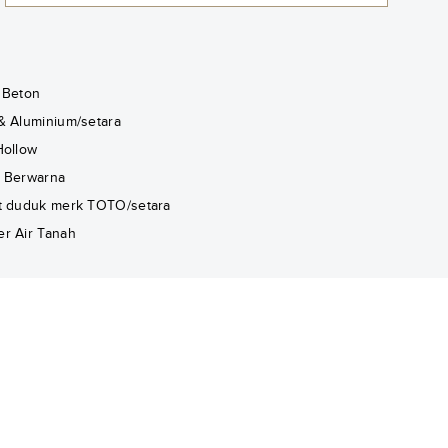
 Beton
& Aluminium/setara
Hollow
 Berwarna
t duduk merk TOTO/setara
r Air Tanah