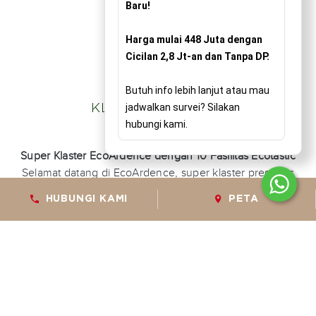
Baru!
Harga mulai 448 Juta dengan
Cicilan 2,8 Jt-an dan Tanpa DP.
Butuh info lebih lanjut atau mau
jadwalkan survei? Silakan
KLASTER TERBARU
hubungi kami.
Super Klaster EcoArdence dengan 10 Fasilitas Ecotastic
Selamat datang di EcoArdence, super klaster prestisius
yang dirancang untuk mendukung gaya hidup aktif dan
HUBUNGI KAMI
PETA
sehat keluarga Anda. Pusat daya tarik klaster ini adalah
EcoClub, sebuah fasilitas rekreasi keluarga eksklusif yang
menawarkan pengalaman menyeluruh. Anda dapat
menyegarkan diri di kolam renang ECO Aquatic,
mengajak anak-anak bermain di mini-waterpark Waterloo
Fun, menjaga produktivitas di area Co-working Office
Space, hingga menjaga kebugaran fisik di Laguna Gym &