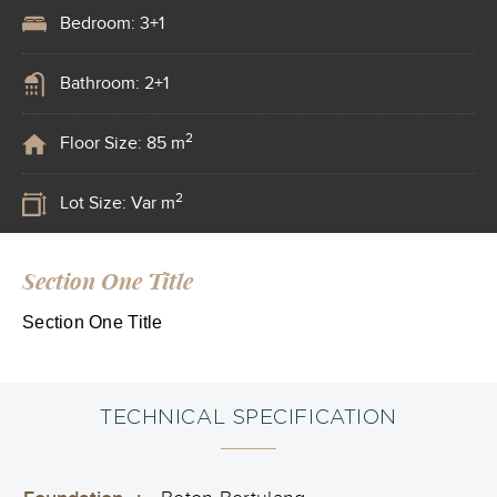
Bedroom: 3+1
Bathroom: 2+1
2
Floor Size: 85 m
2
Lot Size: Var m
Section One Title
Section One Title
TECHNICAL SPECIFICATION