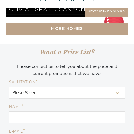
EVEREST KHUSUS | SERENGETI
SHOW SPECIFICATION
CLIVIA KHUSUS | SERENGETI
SHOW SPECIFICATION
EVEREST | GRAND CANYON
SHOW SPECIFICATION
CLIVIA | GRAND CANYON
SHOW SPECIFICATION
DP
DP
25
DP
jt
25
DP
jt
25
MORE HOMES
jt
25
jt
Want a Price List?
Please contact us to tell you about the price and
current promotions that we have.
*
SALUTATION
*
NAME
*
E-MAIL