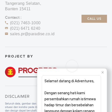
Tangerang Selatan,
Banten 15411
Contact :
CALL US
(021) 7463-1000
(021) 6471 6240
sales.pr@paradise.co.id
PROJECT BY
Selamat datang di Adventures,
Dengan senang hati kami
DISCLAIMER
persembahkan rumah istimewa
Seluruh data, gambar dan tulisan yang tercantum di dalam website merupakan
hadap timur dan bersebelahan
situasi dan kondisi pada masa persiapan. Untuk pengembangan mutu, spesifikasi
dan design dapat berubah sewaktu-waktu tanpa pemberitahuan. Pembangunan
langsung dengan kolam renang.