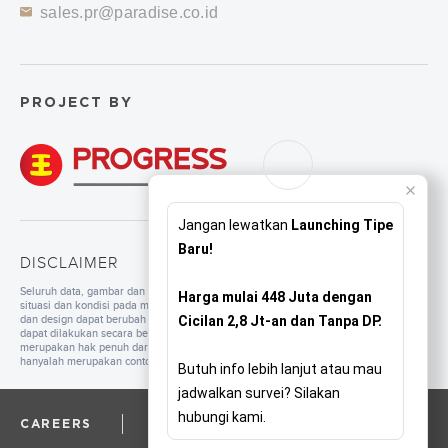
sales.pr@paradise.co.id
PROJECT BY
Jangan lewatkan
Launching Tipe
Baru!
DISCLAIMER
Seluruh data, gambar dan tulisan yang tercantum di dalam website merupakan
Harga mulai 448 Juta dengan
situasi dan kondisi pada masa persiapan. Untuk pengembangan mutu, spesifikasi
dan design dapat berubah sewaktu-waktu tanpa pemberitahuan. Pembangunan
Cicilan 2,8 Jt-an dan Tanpa DP.
dapat dilakukan secara bertahap sesuai dengan tahapan dan perencanaan yang
merupakan hak penuh dari pengembang. Seluruh ilustrasi/foto yang ditampilkan
hanyalah merupakan contoh dan bukan merupakan bagian dari perjanjian jual beli.
Butuh info lebih lanjut atau mau
jadwalkan survei? Silakan
hubungi kami.
CAREERS
CORPORATE
PRIVACY POLICY